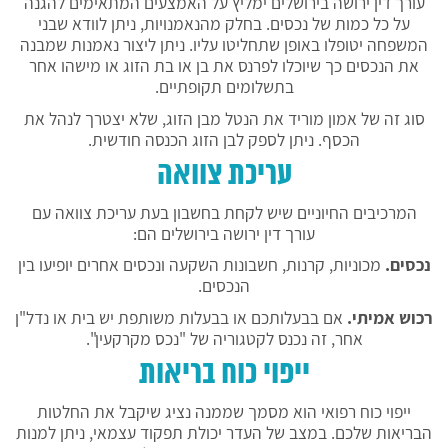
עורך דין ירושה בירושלים ימליץ על האמצעים המתאימים להגנה
על כל כמות של נכסים. בחלק מהנאמנויות, ניתן לוודא שבני
המשפחה יטופלו באופן שתחליטו עליו. ניתן ליצור נאמנות שמבנה
את הנכסים כך שיוכלו לפרנס את בן או בת הזוג או מישהו אחר
בתשלומים תקופתיים.
סוג זה של אמון מוריד את הנטל מבן הזוג, שלא יצטרך לנהל את
הכסף. ניתן לספק לבן הזוג הכנסה חודשית.
עריכת צוואה
המרכיבים החיוניים שיש לקחת בחשבון בעת ​​עריכת צוואה עם
עורך דין ירושה בירושלים הם:
נכסים.
מכוניות, קרנות, חשבונות השקעה ונכסים אחרים יופיעו בין
הנכסים.
רכוש אמיתי.
אם בבעלותכם או בבעלות משותפת יש בית או נדל"ן
אחר, זה נכנס לקטגוריה של "נכס מקרקעין".
ייפוי כוח בריאות
ייפוי כוח רפואי הוא מסמך שממנה נציג שיקבל את החלטות
הבריאות שלכם. במצב של העדר יכולת תפקוד עצמאי, ניתן למנות