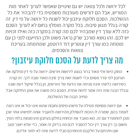
לכל ירושה ולכל צוואה יש גם שינויים שאפשר לערוך לאחר מות
המוריש, אבל הם דורשים מעורבות משפטית כדי להבהיר את כל
ההשלכות. הסכם חלוקת עיזבון יכול לשנות כל ירושה על פי דין. זה
קורה בגלל מגוון סיבות. בכל מקרה מומלץ בחום לא לערוך הסכם
כזה ללא עורך דין שמבהיר לכם מה קורה במקרה כזה ואילו זכויות
יש לכם. זהו נושא מורכב שרק נראה פשוט ולכן התייעצו לפני כן עם
מומחה כמו עורך דין ונוטריון דוד דרוטמן, שמתמחה בעריכת
צוואות והסכמים.
מה צריך לדעת על הסכם חלוקת עיזבון?
החוק הישראלי מאוד ברור בנוגע לירושות ויורשים. ירושה על פי דין מחלקת את
העיזבון לפי סדר מסוים וכדי לשנות זאת צריך סיבה מאוד טובה לכך. זה קורה
כשירושה כלשהי אינה מניחה את הדעת של היורשים, הן בגלל שיקול דעת שונה
ובגלל הבנה שזה היה אמור להיות אחרת. הסכם כזה משנה את אופן החלוקה אבל
מחייב הבנה של ההשלכות.
אם ירושה מסוימת מטילה על מישהו מיסים וחובות שהוא אינו יכול או אינו רוצה
לעמוד בהם, שמורה לו הזכות להסתלק מהירושה ולהעביר אותה למישהו אחר שכן
מוכן להתמודד עם זה. הוא מאבד את זכויותיו בחלקו בעיזבון וזהו מעשה בלתי הפיך.
משום כך רק עורך דין יכול להסביר לכם מה בדיוק זה אומר, כדי שלא ייווצר מצב
שבו ויתרתם על חלקכם וזכויותיכם מבלי לדעת שזה לא יחזור אליכם.