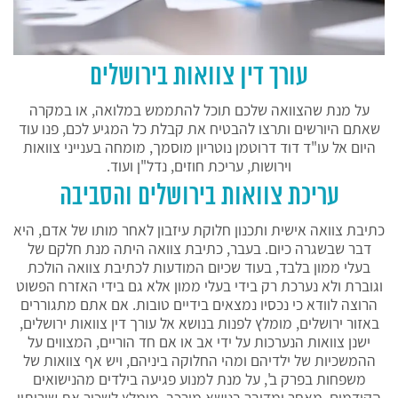
עורך דין צוואות בירושלים
על מנת שהצוואה שלכם תוכל להתממש במלואה, או במקרה
שאתם היורשים ותרצו להבטיח את קבלת כל המגיע לכם, פנו עוד
היום אל עו"ד דוד דרוטמן נוטריון מוסמך, מומחה בענייני צוואות
וירושות, עריכת חוזים, נדל"ן ועוד.
עריכת צוואות בירושלים והסביבה
כתיבת צוואה אישית ותכנון חלוקת עיזבון לאחר מותו של אדם, היא
דבר שבשגרה כיום. בעבר, כתיבת צוואה היתה מנת חלקם של
בעלי ממון בלבד, בעוד שכיום המודעות לכתיבת צוואה הולכת
וגוברת ולא נערכת רק בידי בעלי ממון אלא גם בידי האזרח הפשוט
הרוצה לוודא כי נכסיו נמצאים בידיים טובות. אם אתם מתגוררים
באזור ירושלים, מומלץ לפנות בנושא אל עורך דין צוואות ירושלים,
ישנן צוואות הנערכות על ידי אב או אם חד הוריים, המצווים על
ההמשכיות של ילדיהם ומהי החלוקה ביניהם, ויש אף צוואות של
משפחות בפרק ב', על מנת למנוע פגיעה בילדים מהנישואים
הקודמים. מאחר ומדובר בנושא מורכב, מומלץ לשכור את שירותיו